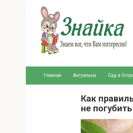
Перейти
к
контенту
Главная
Актуально
Сад и Огор
Как правил
не погубить