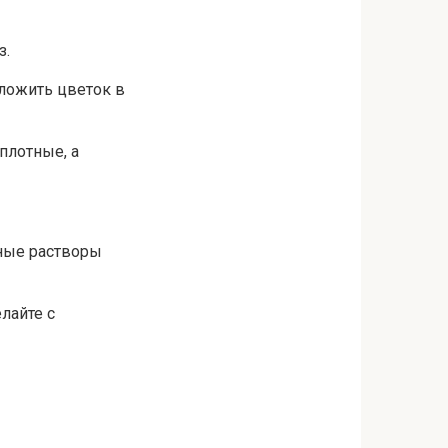
з.
оложить цветок в
плотные, а
ьные растворы
лайте с