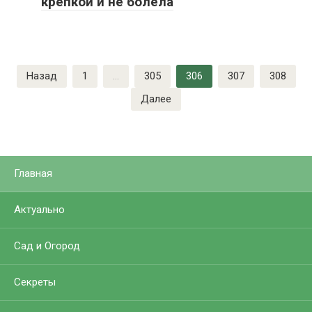
крепкой и не болела
Пагинация
Назад
1
…
305
306
307
308
записей
Далее
Главная
Актуально
Сад и Огород
Секреты